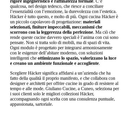
rigore ingegneristico e raffinatezza formale
. C’è
qualcosa, nel design tedesco, che riesce a conciliare
l’essenzialità con l’emozione, la durevolezza con l’estetica.
Häcker è tutto questo, e molto di più. Ogni cucina Häcker è
un piccolo capolavoro di progettazione:
materiali
selezionati, finiture impeccabili, meccanismi che
scorrono con la leggerezza della perfezione
. Ma ciò che
rende queste cucine davvero speciali è l’anima con cui sono
pensate. Non si tratta solo di mobili, ma di spazi di vita.
Ogni modulo è progettato per integrarsi armoniosamente
con le esigenze dell’abitare moderno, con soluzioni
intelligenti che
ottimizzano lo spazio, valorizzano la luce
e creano un ambiente funzionale e accogliente
.
Scegliere Häcker significa affidarsi a un’azienda che ha
fatto della qualità il proprio manifesto, e che collabora con
designer e architetti per offrire cucine in grado di resistere al
tempo e alle mode. Giuliano Cucine, a Cuneo, seleziona per
i suoi clienti solo le migliori collezioni Häcker,
accompagnando ogni scelta con una consulenza puntuale,
appassionata, sartoriale.