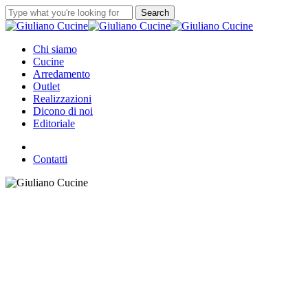
Skip
Search
to
Close
main
Search
content
Menu
Chi siamo
Cucine
Arredamento
Outlet
Realizzazioni
Dicono di noi
Editoriale
facebook
instagram
Contatti