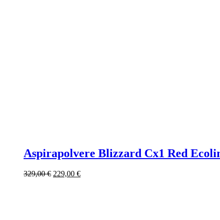
Aspirapolvere Blizzard Cx1 Red Ecoli
Il
Il
329,00
€
229,00
€
prezzo
prezzo
originale
attuale
era:
è:
329,00 €.
229,00 €.