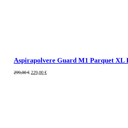
Aspirapolvere Guard M1 Parquet XL 
Il
Il
299,00
€
229,00
€
prezzo
prezzo
originale
attuale
era:
è:
299,00 €.
229,00 €.